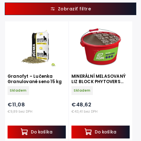
Najlacnejšie
Najdrahšie
Najpredávanejšie
Abecedne
Granofyt – Lučenka
MINERÁLNÍ MELASOVANÝ
Granulované seno 15 kg
LIZ BLOCK PHYTOVERS
Organic - Klidná pastva
Skladem
Skladem
bez parazitů
€11,08
€48,62
€9,89 bez DPH
€43,41 bez DPH
Do košíka
Do košíka