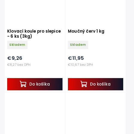
Klovací koule pro slepice
Moučný červ 1 kg
- 6 ks (3kg)
Skladem
Skladem
€9,26
€11,95
€8,27 bez DPH
€10,67 bez DPH
Do košíka
Do košíka