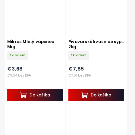
Mikros Mletý vápenec
Pivovarské kvasnice syp.,
5kg
2kg
Skladem
Skladem
€3,68
€7,85
€3,04 bez DPH
€7,01 bez DPH
Do košíka
Do košíka