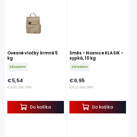
Ovesné vločky krmné 5
Směs - Nosnice KLASIK -
kg
sypká, 10 kg
Skladem
Skladem
€5,54
€6,95
€4,95 bez DPH
€6,21 bez DPH
Do košíka
Do košíka