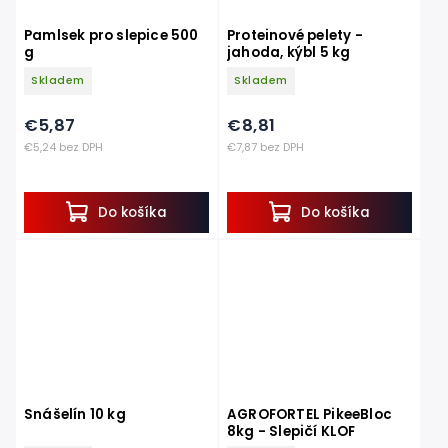
Pamlsek pro slepice 500
Proteinové pelety -
g
jahoda, kýbl 5 kg
Skladem
Skladem
€5,87
€8,81
€5,24 bez DPH
€7,87 bez DPH
Do košíka
Do košíka
Snášelín 10 kg
AGROFORTEL PikeeBloc
8kg - Slepičí KLOF