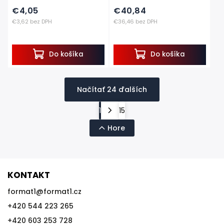
€4,05
€40,84
€3,62 bez DPH
€36,46 bez DPH
Do košíka
Do košíka
Načítať 24 ďalších
1
15
Hore
KONTAKT
format1
@
format1.cz
+420 544 223 265
+420 603 253 728