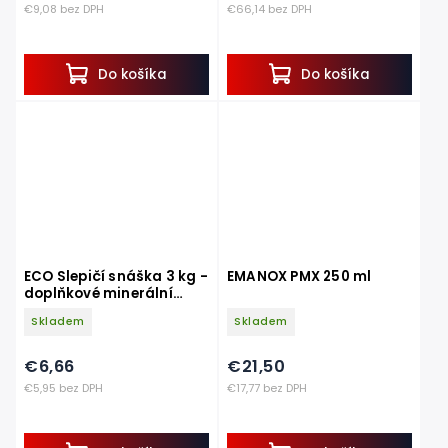
€9,08 bez DPH
€66,14 bez DPH
Do košíka
Do košíka
ECO Slepičí snáška 3 kg -
EMANOX PMX 250 ml
doplňkové minerální
krmivo
Skladem
Skladem
€6,66
€21,50
€5,95 bez DPH
€17,77 bez DPH