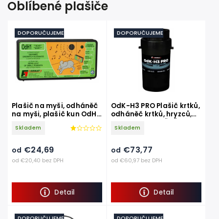
Oblíbené plašiče
DOPORUČUJEME
DOPORUČUJEME
Plašič na myši, odháněč
OdK-H3 PRO Plašič krtků,
na myši, plašič kun OdH1
odháněč krtků, hryzců,
tichý
hrabošů VIBRAČNĚ -
Skladem
Skladem
ZVUKOVÝ
€24,69
€73,77
od
od
od €20,40 bez DPH
od €60,97 bez DPH
Detail
Detail
DOPORUČUJEME
DOPORUČUJEME