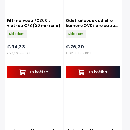
Filtr na vodu FC300 s
Odstraňovač vodního
vložkou CF3 (30 mikronů)
kamene OVK2 pro potrubí
do 2 coulů
Skladem
Skladem
€94,33
€76,20
€77,96 bez DPH
€62,98 bez DPH
Do košíka
Do košíka