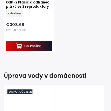
OdP-2 Plašič a odháněč
ptáků se 2 reproduktory
Skladem
€308,68
€255,11 bez DPH
Do košíka
Úprava vody v domácnosti
DOPORUČUJEME