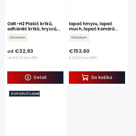
OdK-H2 Plašič krtků,
lapač hmyzu, lapač
odháněč krtků, hryzců,
much, lapač komárů
hrabošů
FX40, elektrický, do 120
Skladem
Skladem
m2
€32,93
€153,60
od
od €27,21 bez DPH
€126,94 bez DPH
Detail
Do košíka
DOPORUČUJEME