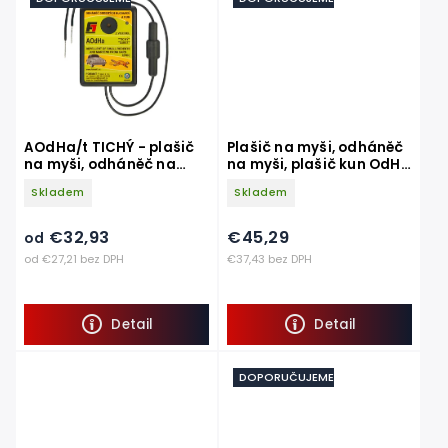
AOdHa/t TICHÝ - plašič
Plašič na myši, odháněč
na myši, odháněč na
na myši, plašič kun OdH1
myši, plašič kun z auta
supermax s náhodně se
Skladem
Skladem
měnícím zvukem
€32,93
€45,29
od
od €27,21 bez DPH
€37,43 bez DPH
Detail
Detail
DOPORUČUJEME