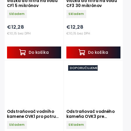
vložka do filtra na vodu
vložka do filtra na vodu
CF1 5 mikrónov
CF3 30 mikrónov
Skladem
Skladem
€12,28
€12,28
€10,15 bez DPH
€10,15 bez DPH
Do košíka
Do košíka
DOPORUČUJEME
Odstraňovač vodního
Odstraňovač vodného
kamene OVK1 pro potrubí
kameňa OVK3 pre
do 1 coulu
potrubie do 4 cólov
Skladem
Skladem